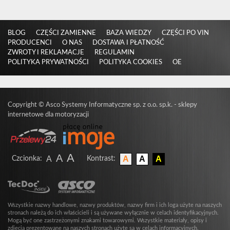
BLOG
CZĘŚCI ZAMIENNE
BAZA WIEDZY
CZĘŚCI PO VIN
PRODUCENCI
O NAS
DOSTAWA I PŁATNOŚĆ
ZWROTY I REKLAMACJE
REGULAMIN
POLITYKA PRYWATNOŚCI
POLITYKA COOKIES
OE
Copyright
©
Asco Systemy Informatyczne sp. z o.o. sp.k. -
sklepy
internetowe dla motoryzacji
A
A
A
A
A
A
Czcionka
:
Kontrast
:
Wszystkie nazwy handlowe, nazwy produktów, nazwy firm i ich loga użyte na naszych
stronach należą do ich właścicieli i są używane wyłącznie w celach identyfikacyjnych.
Mogą być one zastrzeżonymi znakami towarowymi. Wszystkie materiały, opisy i
zdjęcia prezentowane na naszych stronach użyte są w celach informacyjnych.