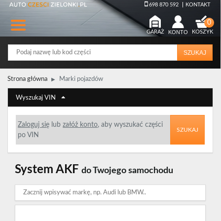
698 870 592
KONTAKT
GARAŻ
KONTO
KOSZYK
SZUKAJ
Strona główna
Marki pojazdów
Wyszukaj VIN
Zaloguj się
lub
załóż konto
, aby wyszukać części
SZUKAJ
po VIN
System AKF
do Twojego samochodu