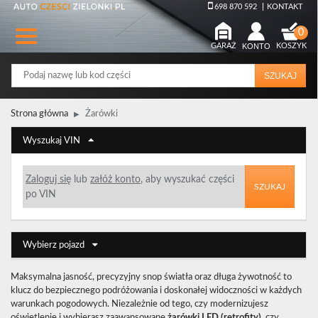
698 870 592
KONTAKT
GARAŻ
KONTO
KOSZYK
SZUKAJ
Strona główna
Żarówki
Wyszukaj VIN
Zaloguj się
lub
załóż konto
, aby wyszukać części
SZUKAJ
po VIN
Wybierz pojazd
Maksymalna jasność, precyzyjny snop światła oraz długa żywotność to
klucz do bezpiecznego podróżowania i doskonałej widoczności w każdych
warunkach pogodowych. Niezależnie od tego, czy modernizujesz
oświetlenie i wybierasz zaawansowane
żarówki LED (retrofity)
, czy