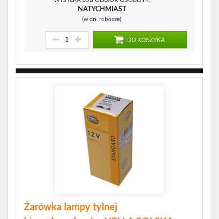
WYSYŁKA LUB ODBIÓR OSOBISTY:
NATYCHMIAST
(w dni robocze)
DO KOSZYKA
Żarówka lampy tylnej