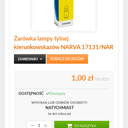
Żarówka lampy tylnej
kierunkowskazów NARVA 17131/NAR
ZAMIENNIKI
ZOBACZ SZCZEGÓŁY
1,00 zł
brutto
DOSTĘPNOŚĆ
Dostępny
WYSYŁKA LUB ODBIÓR OSOBISTY:
NATYCHMIAST
(w dni robocze)
DO KOSZYKA