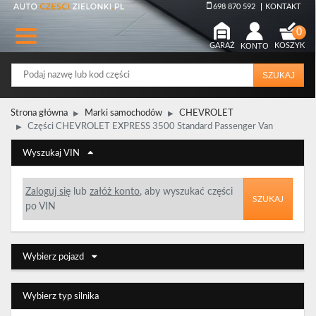
698 870 592
KONTAKT
GARAŻ
KONTO
KOSZYK
SZUKAJ
Strona główna
Marki samochodów
CHEVROLET
Części CHEVROLET EXPRESS 3500 Standard Passenger Van
Wyszukaj VIN
Zaloguj się
lub
załóż konto
, aby wyszukać części
SZUKAJ
po VIN
Wybierz pojazd
Wybierz typ silnika