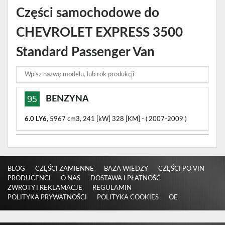
Części samochodowe do
CHEVROLET EXPRESS 3500
Standard Passenger Van
BENZYNA
6.0
LY6
, 5967 cm3, 241 [kW] 328 [KM] - ( 2007-2009 )
BLOG
CZĘŚCI ZAMIENNE
BAZA WIEDZY
CZĘŚCI PO VIN
PRODUCENCI
O NAS
DOSTAWA I PŁATNOŚĆ
ZWROTY I REKLAMACJE
REGULAMIN
POLITYKA PRYWATNOŚCI
POLITYKA COOKIES
OE