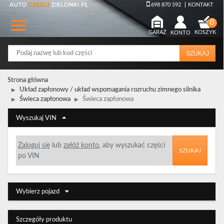
698 870 592
KONTAKT
GARAŻ
KONTO
KOSZYK
SZUKAJ
Strona główna
Układ zapłonowy / układ wspomagania rozruchu zimnego silnika
Świeca zapłonowa
Świeca zapłonowa
Wyszukaj VIN
Zaloguj się
lub
załóż konto
, aby wyszukać części
SZUKAJ
po VIN
Wybierz pojazd
Szczegóły produktu