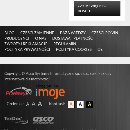
CZYTAJ WIĘCEJ O
BOSCH
BLOG
CZĘŚCI ZAMIENNE
BAZA WIEDZY
CZĘŚCI PO VIN
PRODUCENCI
O NAS
DOSTAWA I PŁATNOŚĆ
ZWROTY I REKLAMACJE
REGULAMIN
POLITYKA PRYWATNOŚCI
POLITYKA COOKIES
OE
Copyright
©
Asco Systemy Informatyczne sp. z o.o. sp.k. -
sklepy
internetowe dla motoryzacji
A
A
A
A
A
A
Czcionka
:
Kontrast
: