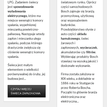
LPG. Zadaniem świecy
światowym rynku. Oprócz
jest
spowodowanie
części samochodowych
wyładowania
Bosch zajmuje się branżą
elektrycznego
, które ma
przemysłową, użytkową
miejsce wewnątrz komory
oraz wyposażeniem
spalania, wypełnionej
budynków.
mieszanką powietrzno-
Przedsiębiorstwo słynie z
paliwową. Następuje wtedy
auto części:
układu
zapłon i mieszanka ulega
hamulcowego
, świec
spalaniu, podczas którego
żarowych i
drastycznie zwiększa się
zapłonowych,
wycieraczek
,
ciśnienie wewnątrz komory
akumulatorów czy
filtrów
.
spalania.
Wybierając produkty Bosch
stawiasz na wysoką jakość i
Świeca jest małym
doskonałe wykonanie.
elementem o wielkości
porównywalnej do śruby, jej
Firma została założona w
budowa jest...
XIX wieku, a dokładnie w
1886 roku w Stuttgarcie
przez Roberta Boscha.
CZYTAJ WIĘCEJ
Początki to głównie branża
ŚWIECA ZAPŁONOWA
elektroniczna oraz
elektryczna...