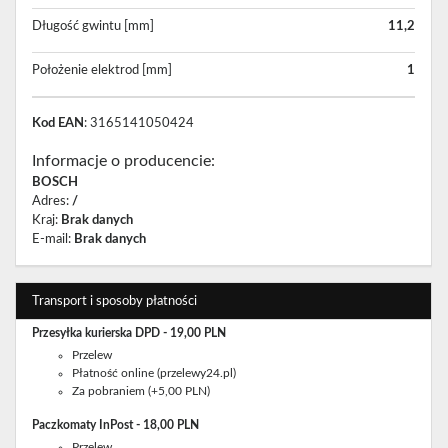
Długość gwintu [mm]
11,2
Położenie elektrod [mm]
1
Kod EAN
: 3165141050424
Informacje o producencie
:
BOSCH
Adres
:
/
Kraj
:
Brak danych
E-mail
:
Brak danych
Transport i sposoby płatności
Przesyłka kurierska DPD - 19,00 PLN
Przelew
Płatność online (przelewy24.pl)
Za pobraniem (+5,00 PLN)
Paczkomaty InPost - 18,00 PLN
Przelew