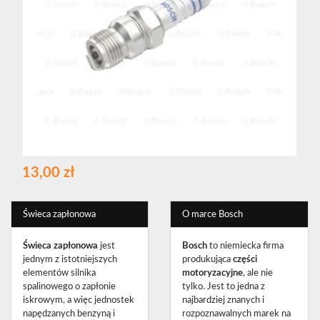
13,00 zł
Świeca zapłonowa
O marce Bosch
Świeca zapłonowa
jest
Bosch
to niemiecka firma
jednym z istotniejszych
produkująca
części
elementów silnika
motoryzacyjne
, ale nie
spalinowego o zapłonie
tylko. Jest to jedna z
iskrowym, a więc jednostek
najbardziej znanych i
napędzanych benzyną i
rozpoznawalnych marek na