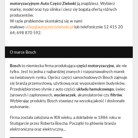
motoryzacyjnym Auto Części Zielonki
ją znajdziesz. Wybierz
markę, model oraz typ silnika i ciesz się bogatą ofertą różnych
producentów.
W razie problemów skontaktuj się w nami
mailowo
sklep@autoczescizielonki.pl
lub telefonicznie 12 415 20
64; 698 870 592.
O marce Bosch
Bosch
to niemiecka firma produkująca
części motoryzacyjne
, ale nie
tylko. Jest to jedna z najbardziej znanych i rozpoznawalnych marek
na światowym rynku. Oprócz części samochodowych Bosch zajmuje
się branżą przemysłową, użytkową oraz wyposażeniem budynków.
Przedsiębiorstwo słynie z auto części:
układu hamulcowego
, świec
żarowych i zapłonowych,
wycieraczek
, akumulatorów czy
filtrów
.
Wybierając produkty Bosch stawiasz na wysoką jakość i doskonałe
wykonanie.
Firma została założona w XIX wieku, a dokładnie w 1886 roku w
Stuttgarcie przez Roberta Boscha. Początki to głównie branża
elektroniczna oraz elektryczna...