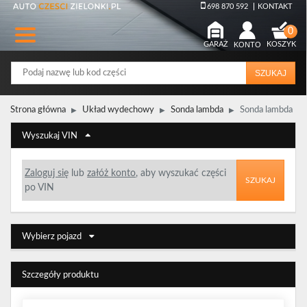
698 870 592
KONTAKT
GARAŻ
KONTO
KOSZYK
SZUKAJ
Strona główna
Układ wydechowy
Sonda lambda
Sonda lambda
Wyszukaj VIN
Zaloguj się
lub
załóż konto
, aby wyszukać części
SZUKAJ
po VIN
Wybierz pojazd
Szczegóły produktu