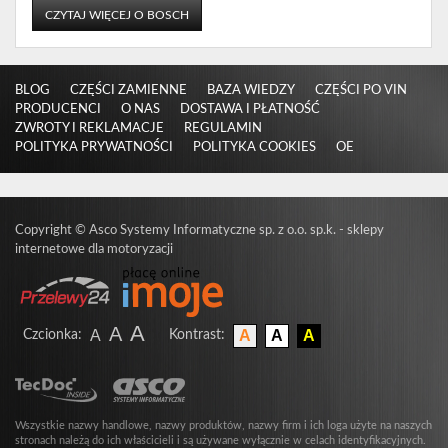
CZYTAJ WIĘCEJ O BOSCH
BLOG
CZĘŚCI ZAMIENNE
BAZA WIEDZY
CZĘŚCI PO VIN
PRODUCENCI
O NAS
DOSTAWA I PŁATNOŚĆ
ZWROTY I REKLAMACJE
REGULAMIN
POLITYKA PRYWATNOŚCI
POLITYKA COOKIES
OE
Copyright
©
Asco Systemy Informatyczne sp. z o.o. sp.k. -
sklepy
internetowe dla motoryzacji
A
A
A
A
A
A
Czcionka
:
Kontrast
:
Wszystkie nazwy handlowe, nazwy produktów, nazwy firm i ich loga użyte na naszych
stronach należą do ich właścicieli i są używane wyłącznie w celach identyfikacyjnych.