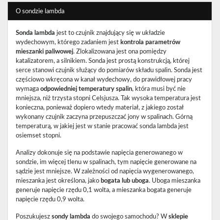
O sondzie lambda
Sonda lambda
jest to czujnik znajdujący się w układzie
wydechowym, którego zadaniem jest
kontrola parametrów
mieszanki paliwowej
. Zlokalizowana jest ona pomiędzy
katalizatorem, a silnikiem. Sonda jest prostą konstrukcją, której
serce stanowi czujnik służący do pomiarów składu spalin. Sonda jest
częściowo wkręcona w kanał wydechowy, do prawidłowej pracy
wymaga
odpowiedniej temperatury spalin
, która musi być nie
mniejsza, niż trzysta stopni Celsjusza. Tak wysoka temperatura jest
konieczna, ponieważ dopiero wtedy materiał, z jakiego został
wykonany czujnik zaczyna przepuszczać jony w spalinach. Górną
temperaturą, w jakiej jest w stanie pracować sonda lambda jest
osiemset stopni.
Analizy dokonuje się na podstawie napięcia generowanego w
sondzie, im więcej tlenu w spalinach, tym napięcie generowane na
sądzie jest mniejsze. W zależności od napięcia wygenerowanego,
mieszanka jest określona, jako
bogata lub uboga
. Uboga mieszanka
generuje napięcie rzędu 0,1 wolta, a mieszanka bogata generuje
napięcie rzędu 0,9 wolta.
Poszukujesz
sondy lambda
do swojego samochodu? W
sklepie