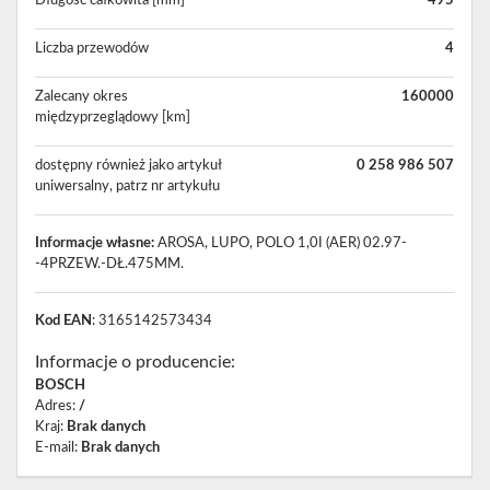
Długość całkowita [mm]
495
Liczba przewodów
4
Zalecany okres
160000
międzyprzeglądowy [km]
dostępny również jako artykuł
0 258 986 507
uniwersalny, patrz nr artykułu
Informacje własne:
AROSA, LUPO, POLO 1,0I (AER) 02.97-
-4PRZEW.-DŁ.475MM.
Kod EAN
: 3165142573434
Informacje o producencie
:
BOSCH
Adres
:
/
Kraj
:
Brak danych
E-mail
:
Brak danych