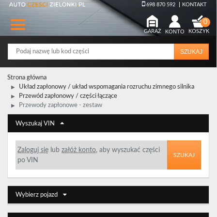
698 870 592
KONTAKT
GARAŻ
KONTO
KOSZYK
SZUKAJ
Strona główna
Układ zapłonowy / układ wspomagania rozruchu zimnego silnika
Przewód zapłonowy / części łączące
Przewody zapłonowe - zestaw
Wyszukaj VIN
Zaloguj się
lub
załóż konto
, aby wyszukać części
SZUKAJ
po VIN
Wybierz pojazd