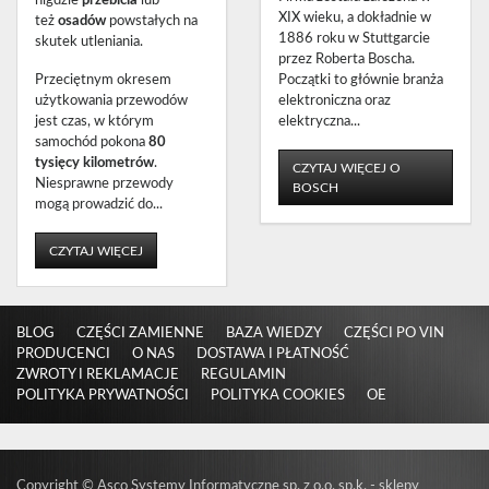
XIX wieku, a dokładnie w
też
osadów
powstałych na
1886 roku w Stuttgarcie
skutek utleniania.
przez Roberta Boscha.
Przeciętnym okresem
Początki to głównie branża
użytkowania przewodów
elektroniczna oraz
jest czas, w którym
elektryczna...
samochód pokona
80
tysięcy kilometrów
.
CZYTAJ WIĘCEJ O
Niesprawne przewody
BOSCH
mogą prowadzić do...
CZYTAJ WIĘCEJ
BLOG
CZĘŚCI ZAMIENNE
BAZA WIEDZY
CZĘŚCI PO VIN
PRODUCENCI
O NAS
DOSTAWA I PŁATNOŚĆ
ZWROTY I REKLAMACJE
REGULAMIN
POLITYKA PRYWATNOŚCI
POLITYKA COOKIES
OE
Copyright
©
Asco Systemy Informatyczne sp. z o.o. sp.k. -
sklepy