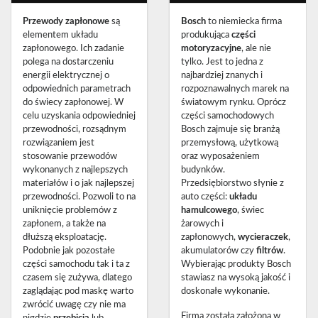
Przewody zapłonowe
są
Bosch
to niemiecka firma
elementem układu
produkująca
części
zapłonowego. Ich zadanie
motoryzacyjne
, ale nie
polega na dostarczeniu
tylko. Jest to jedna z
energii elektrycznej o
najbardziej znanych i
odpowiednich parametrach
rozpoznawalnych marek na
do świecy zapłonowej. W
światowym rynku. Oprócz
celu uzyskania odpowiedniej
części samochodowych
przewodności, rozsądnym
Bosch zajmuje się branżą
rozwiązaniem jest
przemysłową, użytkową
stosowanie przewodów
oraz wyposażeniem
wykonanych z najlepszych
budynków.
materiałów i o jak najlepszej
Przedsiębiorstwo słynie z
przewodności. Pozwoli to na
auto części:
układu
uniknięcie problemów z
hamulcowego
, świec
zapłonem, a także na
żarowych i
dłuższą eksploatację.
zapłonowych,
wycieraczek
,
Podobnie jak pozostałe
akumulatorów czy
filtrów
.
części samochodu tak i ta z
Wybierając produkty Bosch
czasem się zużywa, dlatego
stawiasz na wysoką jakość i
zaglądając pod maskę warto
doskonałe wykonanie.
zwrócić uwagę czy nie ma
Firma została założona w
nigdzie
przebicia
lub