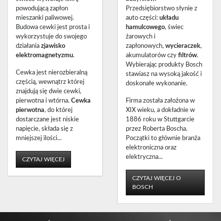
powodującą zapłon
Przedsiębiorstwo słynie z
mieszanki paliwowej.
auto części:
układu
Budowa cewki jest prosta i
hamulcowego
, świec
wykorzystuje do swojego
żarowych i
działania
zjawisko
zapłonowych,
wycieraczek
,
elektromagnetyzmu
.
akumulatorów czy
filtrów
.
Wybierając produkty Bosch
Cewka jest nierozbieralną
stawiasz na wysoką jakość i
częścią, wewnątrz której
doskonałe wykonanie.
znajdują się dwie cewki,
pierwotna i wtórna.
Cewka
Firma została założona w
pierwotna
, do której
XIX wieku, a dokładnie w
dostarczane jest niskie
1886 roku w Stuttgarcie
napięcie, składa się z
przez Roberta Boscha.
mniejszej ilości...
Początki to głównie branża
elektroniczna oraz
elektryczna...
CZYTAJ WIĘCEJ
CZYTAJ WIĘCEJ O
BOSCH