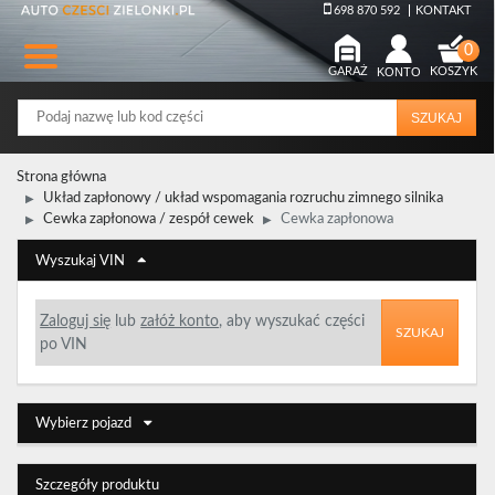
698 870 592
KONTAKT
GARAŻ
KONTO
KOSZYK
SZUKAJ
Strona główna
Układ zapłonowy / układ wspomagania rozruchu zimnego silnika
Cewka zapłonowa / zespół cewek
Cewka zapłonowa
Wyszukaj VIN
Zaloguj się
lub
załóż konto
, aby wyszukać części
SZUKAJ
po VIN
Wybierz pojazd
Szczegóły produktu