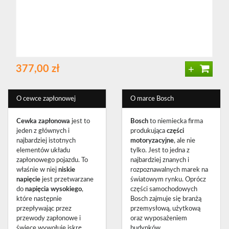
+
377,00 zł
O cewce zapłonowej
O marce Bosch
Cewka zapłonowa
jest to
Bosch
to niemiecka firma
jeden z głównych i
produkująca
części
najbardziej istotnych
motoryzacyjne
, ale nie
elementów układu
tylko. Jest to jedna z
zapłonowego pojazdu. To
najbardziej znanych i
właśnie w niej
niskie
rozpoznawalnych marek na
napięcie
jest przetwarzane
światowym rynku. Oprócz
do
napięcia wysokiego
,
części samochodowych
które następnie
Bosch zajmuje się branżą
przepływając przez
przemysłową, użytkową
przewody zapłonowe i
oraz wyposażeniem
świece wywołuje iskrę
budynków.